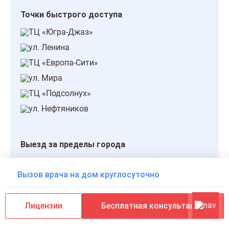
Точки быстрого доступа
ТЦ «Югра-Джаз»
ул. Ленина
ТЦ «Европа-Сити»
ул. Мира
ТЦ «Подсолнух»
ул. Нефтяников
Выезд за пределы города
Мегион
Вызов врача на дом круглосуточно
Излучинск
Лангепас
Лицензии
Бесплатная консультация
Покачи
Ваховск