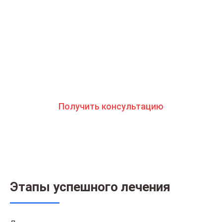
Мы знаем всю глубину проблемы и знаем, как
вам помочь. Консультанты программы сами в
прошлом преодолели зависимость и знают
изнутри все стороны болезни. Свяжитесь с нами
и получите профессиональную консультацию
бесплатно и анонимно
Получить консультацию
Этапы успешного лечения