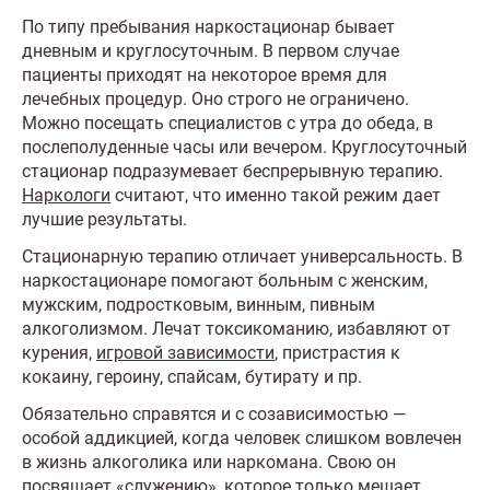
По типу пребывания наркостационар бывает
дневным и круглосуточным. В первом случае
пациенты приходят на некоторое время для
лечебных процедур. Оно строго не ограничено.
Можно посещать специалистов с утра до обеда, в
послеполуденные часы или вечером. Круглосуточный
стационар подразумевает беспрерывную терапию.
Наркологи
считают, что именно такой режим дает
лучшие результаты.
Стационарную терапию отличает универсальность. В
наркостационаре помогают больным с женским,
мужским, подростковым, винным, пивным
алкоголизмом. Лечат токсикоманию, избавляют от
курения,
игровой зависимости
, пристрастия к
кокаину, героину, спайсам, бутирату и пр.
Обязательно справятся и с созависимостью —
особой аддикцией, когда человек слишком вовлечен
в жизнь алкоголика или наркомана. Свою он
посвящает «служению», которое только мешает