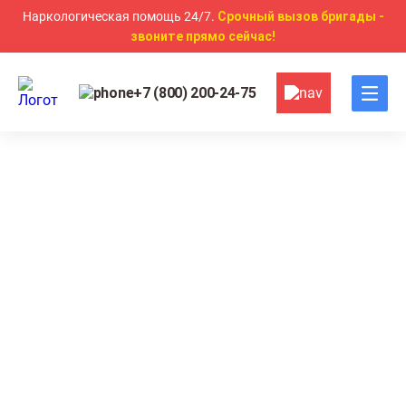
Наркологическая помощь 24/7.
Срочный вызов бригады -
звоните прямо сейчас!
+7 (800) 200-24-75
Главная
Другие услуги
Наркологический стационар в
Нижневартовске
Комфортные условия и круглосуточный
медицинский контроль
Персонализированное лечение с учётом всех
особенностей пациента
Полная анонимность и конфиденциальность